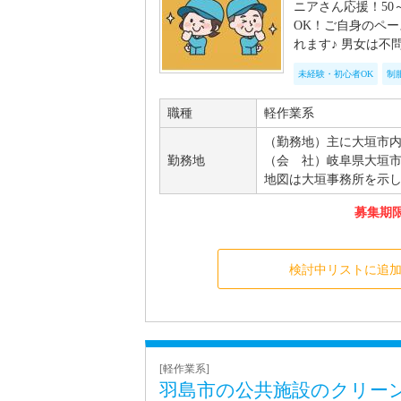
ニアさん応援！50
OK！ご自身のペ
れます♪ 男女は不
未経験・初心者OK
制
職種
軽作業系
（勤務地）主に大垣市
勤務地
（会 社）岐阜県大垣市
地図は大垣事務所を示
募集期限 
検討中リストに追
[軽作業系]
羽島市の公共施設のクリーン