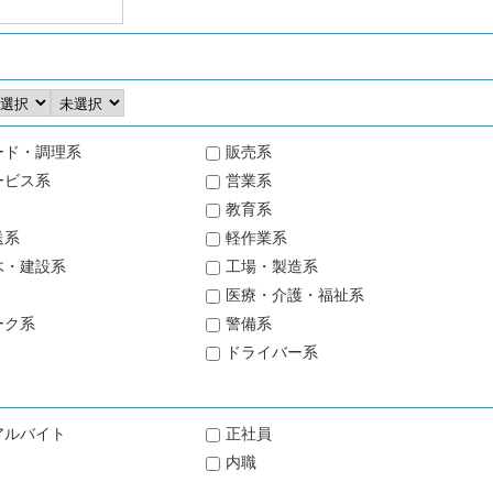
ード・調理系
販売系
ービス系
営業系
教育系
送系
軽作業系
木・建設系
工場・製造系
医療・介護・福祉系
ーク系
警備系
ドライバー系
アルバイト
正社員
内職