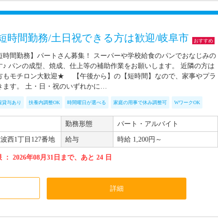
短時間勤務/土日祝できる方は歓迎/岐阜市
おすすめ
短時間勤務】パートさん募集！ スーパーや学校給食のパンでおなじみの
す♪ パンの成型、焼成、仕上等の補助作業をお願いします。 近隣の方は
方もモチロン大歓迎★ 【午後から】の【短時間】なので、家事やプラ
きます。 土・日・祝のいずれかに…
服貸与あり
扶養内調整OK
時間曜日が選べる
家庭の用事で休み調整可
WワークOK
勤務形態
パート・アルバイト
西1丁目127番地
給与
時給 1,200円～
： 2026年08月31日まで、あと 24 日
加
詳細