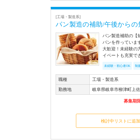
[工場・製造系]
パン製造の補助/午後からの
パン製造補助の【
パンを作っていま
大歓迎！未経験の
イベートも充実で
未経験・初心者OK
制
職種
工場・製造系
勤務地
岐阜県岐阜市柳津町上佐波
募集期限 
検討中リストに追