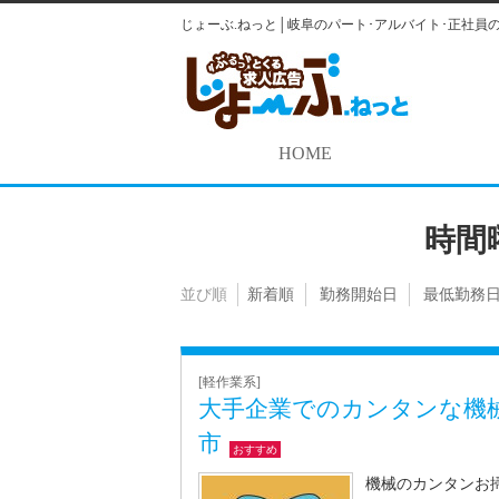
じょーぶ.ねっと│岐阜のパート･アルバイト･正社員
HOME
時間
並び順
新着順
勤務開始日
最低勤務
[軽作業系]
大手企業でのカンタンな機械
市
おすすめ
機械のカンタンお