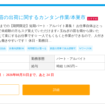
ぎ苗の出荷に関するカンタン作業/本巣市
おすすめ
中旬までの【期間限定】短期パート・アルバイト募集！ お仕事自体はとっ
で未経験の方もスグ覚えていただけます♪ 玉ねぎの苗を畑から抜いた
えて束にするお仕事です☆ 一人でもくもくと作業ができるので、人付き
も働きやすいです！ 休日・勤務日…
装自由
扶養内調整OK
時間曜日が選べる
家庭の用事で休み調整可
WワークOK
勤務形態
パート・アルバイト
給与
時給 1,065円～
： 2026年08月31日まで、あと 24 日
加
詳細