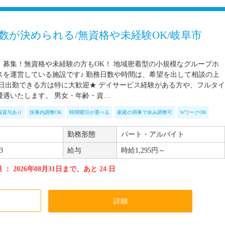
数が決められる/無資格や未経験OK/岐阜市
】募集！無資格や未経験の方もOK！ 地域密着型の小規模なグループホ
スを運営している施設です♪ 勤務日数や時間は、希望を出して相談の上
土日出勤できる方は特に大歓迎★ デイサービス経験がある方や、フルタイ
優遇いたします。 男女・年齢・資…
服貸与あり
扶養内調整OK
時間曜日が選べる
家庭の用事で休み調整可
WワークOK
勤務形態
パート・アルバイト
3
給与
時給1,295円～
： 2026年08月31日まで、あと 24 日
加
詳細