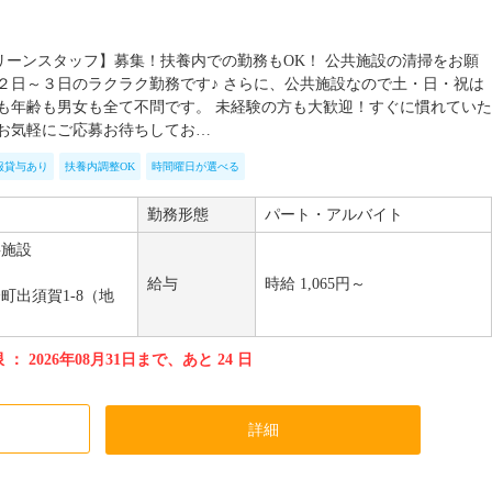
リーンスタッフ】募集！扶養内での勤務もOK！ 公共施設の清掃をお願
週２日～３日のラクラク勤務です♪ さらに、公共施設なので土・日・祝は
験も年齢も男女も全て不問です。 未経験の方も大歓迎！すぐに慣れていた
はお気軽にご応募お待ちしてお…
服貸与あり
扶養内調整OK
時間曜日が選べる
勤務形態
パート・アルバイト
共施設
給与
時給 1,065円～
町出須賀1-8（地
： 2026年08月31日まで、あと 24 日
加
詳細