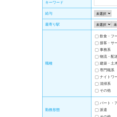
キーワード
給与
最寄り駅
飲食・フ
接客・サ
事務系
物流・配
職種
建築・土
専門職系
ナイトワ
清掃系
その他
パート・
勤務形態
派遣
その他