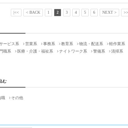
|<<
< BACK
1
2
3
4
5
6
NEXT >
>>
サービス系
営業系
事務系
教育系
物流・配送系
軽作業系
門職系
医療・介護・福祉系
ナイトワーク系
警備系
清掃系
込む
内職
その他