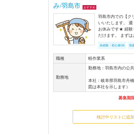
み/羽島市
おすすめ
羽島市内での【ク
いいたします。 
お休みです★ 経
だけます。 まず
未経験・初心者OK
制
職種
軽作業系
勤務地：羽島市内の公
勤務地
本社：岐阜県羽島市舟橋
図は本社を示します）
募集期限 
検討中リストに追