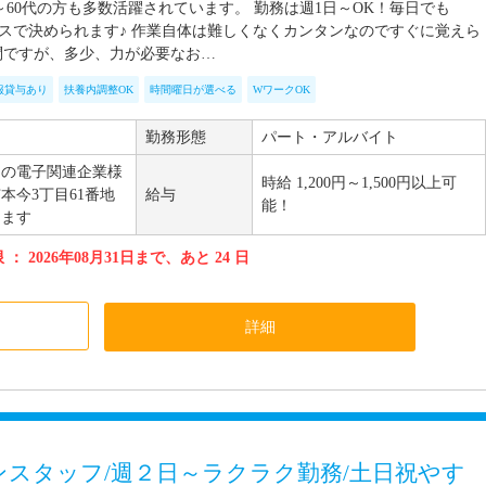
～60代の方も多数活躍されています。 勤務は週1日～OK！毎日でも
ースで決められます♪ 作業自体は難しくなくカンタンなのですぐに覚えら
問ですが、多少、力が必要なお…
服貸与あり
扶養内調整OK
時間曜日が選べる
WワークOK
勤務形態
パート・アルバイト
内の電子関連企業様
時給 1,200円～1,500円以上可
本今3丁目61番地
給与
能！
します
： 2026年08月31日まで、あと 24 日
加
詳細
スタッフ/週２日～ラクラク勤務/土日祝やす