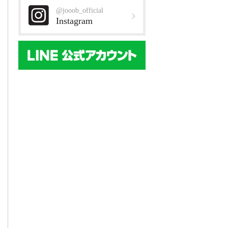
@jooob_official
Instagram