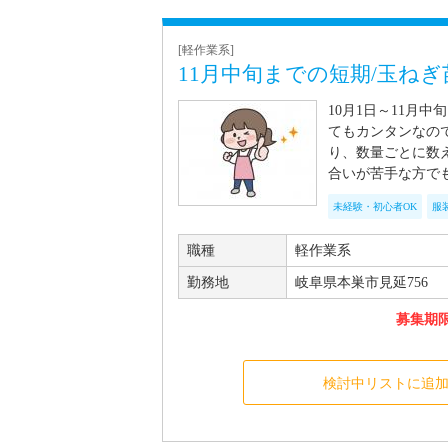
[軽作業系]
11月中旬までの短期/玉ね
10月1日～11月
てもカンタンなの
り、数量ごとに数
合いが苦手な方で
未経験・初心者OK
服
職種
軽作業系
勤務地
岐阜県本巣市見延756
募集期限 
検討中リストに追