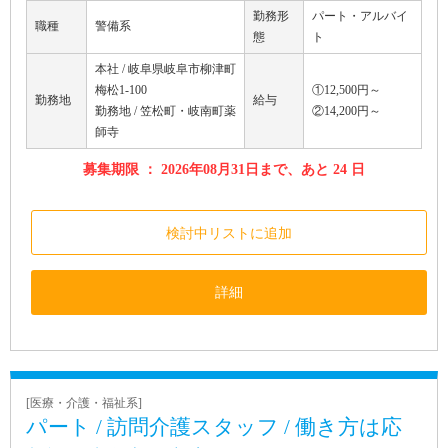
勤務形
パート・アルバイ
職種
警備系
態
ト
本社 / 岐阜県岐阜市柳津町
梅松1-100
①12,500円～
勤務地
給与
勤務地 / 笠松町・岐南町薬
②14,200円～
師寺
募集期限 ： 2026年08月31日まで、あと 24 日
検討中リストに追加
詳細
[医療・介護・福祉系]
パート / 訪問介護スタッフ / 働き方は応