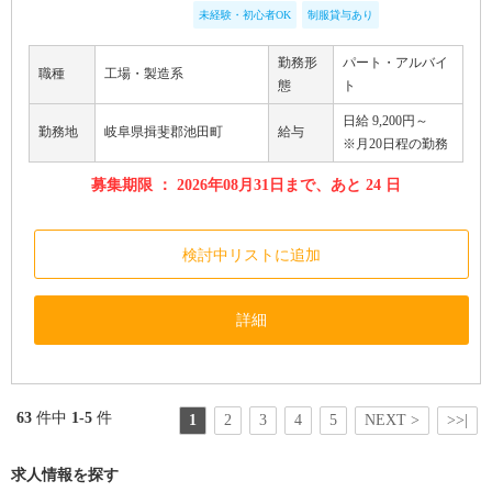
未経験・初心者OK
制服貸与あり
勤務形
パート・アルバイ
職種
工場・製造系
態
ト
日給 9,200円～
勤務地
岐阜県揖斐郡池田町
給与
※月20日程の勤務
募集期限 ： 2026年08月31日まで、あと 24 日
検討中リストに追加
詳細
63
件中
1-5
件
1
2
3
4
5
NEXT >
>>|
求人情報を探す