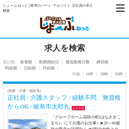
じょーぶ.ねっと│岐阜のパート･アルバイト･正社員の求人
検索
求人を検索
並び順
新着順
勤務開始日
最低勤務日数
締切順
時給順
日給順
月給順
件数
10件
30件
50件
[医療・介護・福祉系]
正社員 / 介護スタッフ / 経験不問、無資格
からOK / 岐阜市太郎丸
おすすめ
「グループホーム花咲小町(はなさきこ
まち)」にて介護のお仕事♪ ★20～60歳