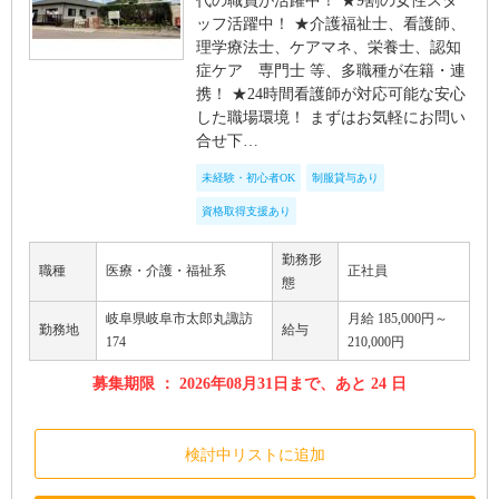
代の職員が活躍中！ ★9割の女性スタ
ッフ活躍中！ ★介護福祉士、看護師、
理学療法士、ケアマネ、栄養士、認知
症ケア 専門士 等、多職種が在籍・連
携！ ★24時間看護師が対応可能な安心
した職場環境！ まずはお気軽にお問い
合せ下…
未経験・初心者OK
制服貸与あり
資格取得支援あり
勤務形
職種
医療・介護・福祉系
正社員
態
岐阜県岐阜市太郎丸諏訪
月給 185,000円～
勤務地
給与
174
210,000円
募集期限 ： 2026年08月31日まで、あと 24 日
検討中リストに追加