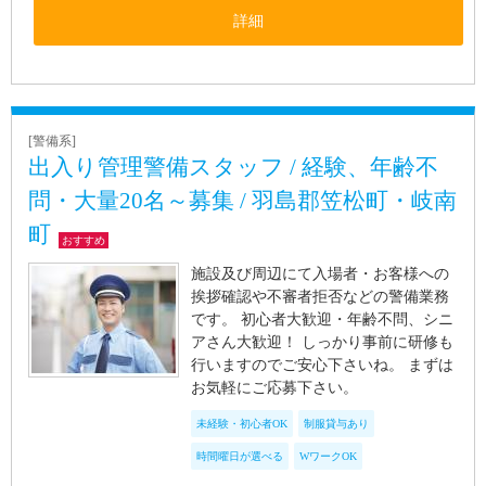
詳細
[警備系]
出入り管理警備スタッフ / 経験、年齢不
問・大量20名～募集 / 羽島郡笠松町・岐南
町
おすすめ
施設及び周辺にて入場者・お客様への
挨拶確認や不審者拒否などの警備業務
です。 初心者大歓迎・年齢不問、シニ
アさん大歓迎！ しっかり事前に研修も
行いますのでご安心下さいね。 まずは
お気軽にご応募下さい。
未経験・初心者OK
制服貸与あり
時間曜日が選べる
WワークOK