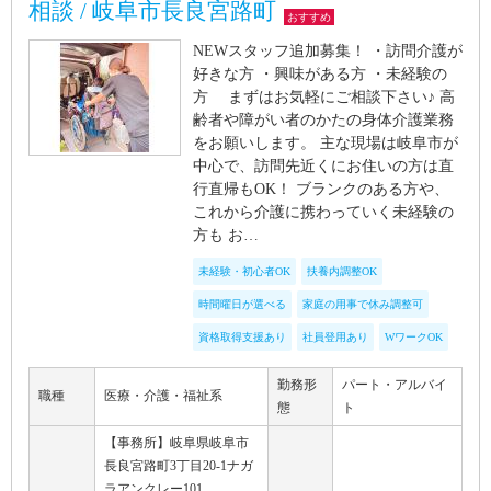
相談 / 岐阜市長良宮路町
おすすめ
NEWスタッフ追加募集！ ・訪問介護が
好きな方 ・興味がある方 ・未経験の
方 まずはお気軽にご相談下さい♪ 高
齢者や障がい者のかたの身体介護業務
をお願いします。 主な現場は岐阜市が
中心で、訪問先近くにお住いの方は直
行直帰もOK！ ブランクのある方や、
これから介護に携わっていく未経験の
方も お…
未経験・初心者OK
扶養内調整OK
時間曜日が選べる
家庭の用事で休み調整可
資格取得支援あり
社員登用あり
WワークOK
勤務形
パート・アルバイ
職種
医療・介護・福祉系
態
ト
【事務所】岐阜県岐阜市
長良宮路町3丁目20-1ナガ
ラアンクレー101