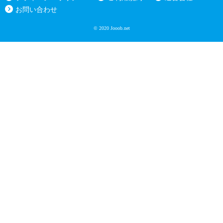
お問い合わせ
© 2020 Jooob.net