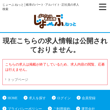
じょーぶ.ねっと│岐阜のパート･アルバイト･正社員の求人
検索
現在こちらの求人情報は公開され
ておりません。
こちらの求人は掲載が終了しているため、求人内容の閲覧、応募
は行えません。
トップページ
HOME
求人を探す
ログイン
会員登録
プライバシーポリシー
ご利用規約
運営会社