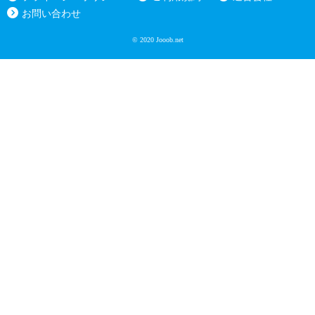
お問い合わせ
© 2020 Jooob.net